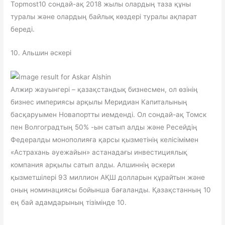
Topmost10 сондай-ақ 2018 жылы олардың таза құны
туралы және олардың байлық көздері туралы ақпарат
береді.
10. Альшин әскері
Алжир жауынгері – қазақстандық бизнесмен, ол өзінің
бизнес империясы арқылы Меридиан Капиталының
басқаруымен Новапортты иемденді. Ол сондай-ақ Томск
пен Волгоградтың 50% -ын сатып алды және Ресейдің
Федералды монополияға қарсы қызметінің келісімімен
«Астрахань әуежайын» астанадағы инвестициялық
компания арқылы сатып алды. Алшиннің әскери
қызметшілері 93 миллион АҚШ долларын құрайтын және
оның номинациясы бойынша бағаланды. Қазақстанның 10
ең бай адамдарының тізімінде 10.