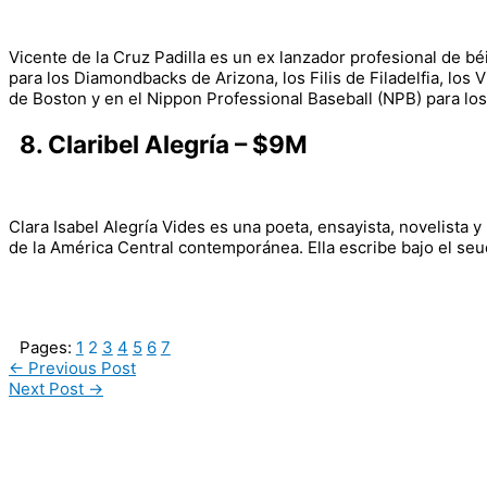
Vicente de la Cruz Padilla es un ex lanzador profesional de b
para los Diamondbacks de Arizona, los Filis de Filadelfia, los
de Boston y en el Nippon Professional Baseball (NPB) para l
8. Claribel Alegría – $9M
Clara Isabel Alegría Vides es una poeta, ensayista, novelista 
de la América Central contemporánea. Ella escribe bajo el seu
Pages:
1
2
3
4
5
6
7
←
Previous Post
Next Post
→