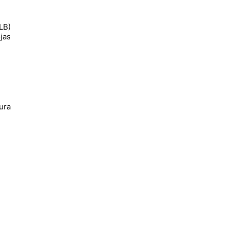
LB)
jas
tura