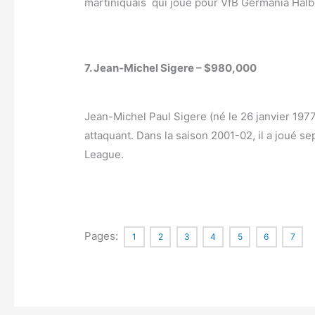
martiniquais qui joue pour VfB Germania Halb
7. Jean-Michel Sigere – $980,000
Jean-Michel Paul Sigere (né le 26 janvier 1977
attaquant. Dans la saison 2001-02, il a joué 
League.
Pages:
1
2
3
4
5
6
7